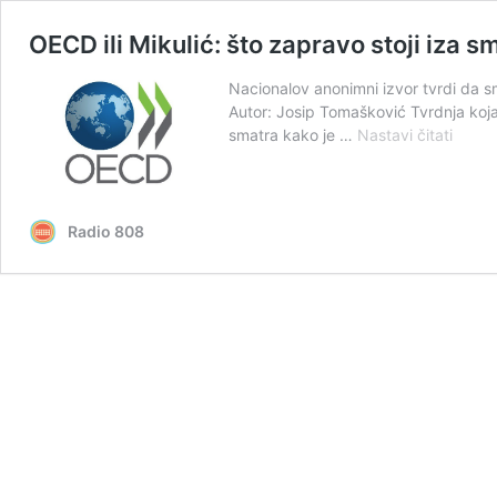
OECD ili Mikulić: što zapravo stoji iza s
Nacionalov anonimni izvor tvrdi da sm
Autor: Josip Tomašković Tvrdnja koja 
OECD
smatra kako je …
Nastavi čitati
ili
Mikuli
što
zapra
Radio 808
stoji
iza
smjen
šefov
držav
tvrtki