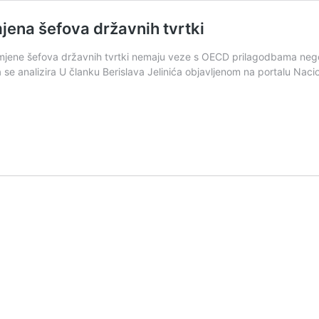
mjena šefova državnih tvrtki
jene šefova državnih tvrtki nemaju veze s OECD prilagodbama nego služ
se analizira U članku Berislava Jelinića objavljenom na portalu Nacio
ć:
vo
a
a
nih