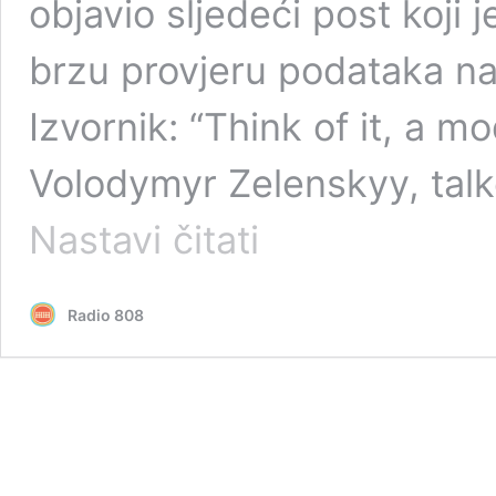
objavio sljedeći post koji 
brzu provjeru podataka na 
Izvornik: “Think of it, a 
Volodymyr Zelenskyy, talk
Predsjednik
Nastavi čitati
SAD-
a
D.
Radio 808
Trump:
„SAD
su
na
pomoć
Ukrajini
potrošile
350