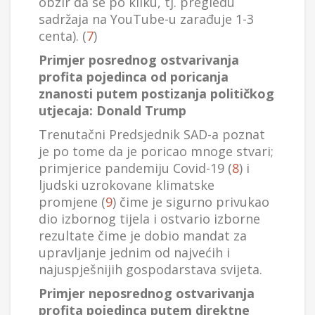
obzir da se po kliku, tj. pregledu
sadržaja na YouTube-u zarađuje 1-3
centa). (
7
)
Primjer posrednog ostvarivanja
profita pojedinca od poricanja
znanosti putem postizanja političkog
utjecaja: Donald Trump
Trenutačni Predsjednik SAD-a poznat
je po tome da je poricao mnoge stvari;
primjerice pandemiju Covid-19 (
8
) i
ljudski uzrokovane klimatske
promjene (
9
) čime je sigurno privukao
dio izbornog tijela i ostvario izborne
rezultate čime je dobio mandat za
upravljanje jednim od najvećih i
najuspješnijih gospodarstava svijeta.
Primjer neposrednog ostvarivanja
profita pojedinca putem direktne