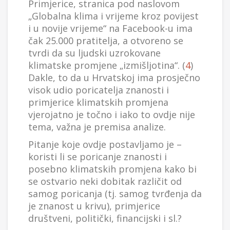
Primjerice, stranica pod naslovom
„Globalna klima i vrijeme kroz povijest
i u novije vrijeme“ na Facebook-u ima
čak 25.000 pratitelja, a otvoreno se
tvrdi da su ljudski uzrokovane
klimatske promjene „izmišljotina“. (
4
)
Dakle, to da u Hrvatskoj ima prosječno
visok udio poricatelja znanosti i
primjerice klimatskih promjena
vjerojatno je točno i iako to ovdje nije
tema, važna je premisa analize.
Pitanje koje ovdje postavljamo je –
koristi li se poricanje znanosti i
posebno klimatskih promjena kako bi
se ostvario neki dobitak različit od
samog poricanja (tj. samog tvrđenja da
je znanost u krivu), primjerice
društveni, politički, financijski i sl.?