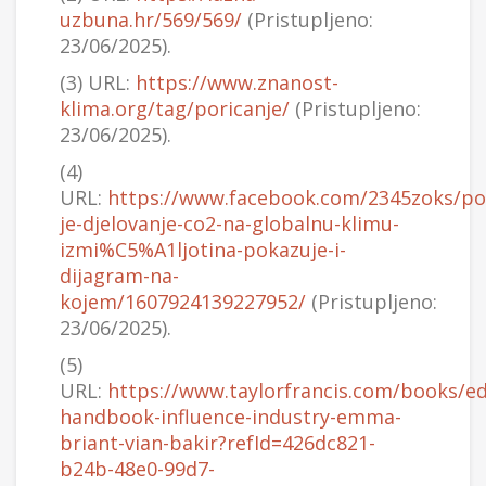
uzbuna.hr/569/569/
(Pristupljeno:
23/06/2025).
(3) URL:
https://www.znanost-
klima.org/tag/poricanje/
(Pristupljeno:
23/06/2025).
(4)
URL:
https://www.facebook.com/2345zoks/po
je-djelovanje-co2-na-globalnu-klimu-
izmi%C5%A1ljotina-pokazuje-i-
dijagram-na-
kojem/1607924139227952/
(Pristupljeno:
23/06/2025).
(5)
URL:
https://www.taylorfrancis.com/books/ed
handbook-influence-industry-emma-
briant-vian-bakir?refId=426dc821-
b24b-48e0-99d7-