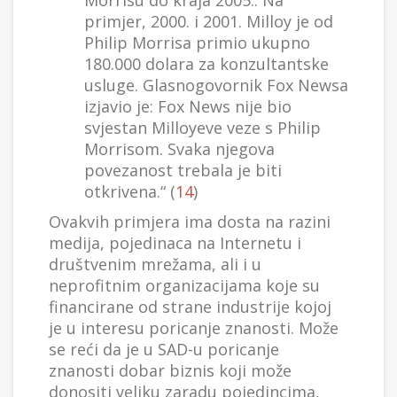
Morrisu do kraja 2005.. Na
primjer, 2000. i 2001. Milloy je od
Philip Morrisa primio ukupno
180.000 dolara za konzultantske
usluge. Glasnogovornik Fox Newsa
izjavio je: Fox News nije bio
svjestan Milloyeve veze s Philip
Morrisom. Svaka njegova
povezanost trebala je biti
otkrivena.“ (
14
)
Ovakvih primjera ima dosta na razini
medija, pojedinaca na Internetu i
društvenim mrežama, ali i u
neprofitnim organizacijama koje su
financirane od strane industrije kojoj
je u interesu poricanje znanosti. Može
se reći da je u SAD-u poricanje
znanosti dobar biznis koji može
donositi veliku zaradu pojedincima,