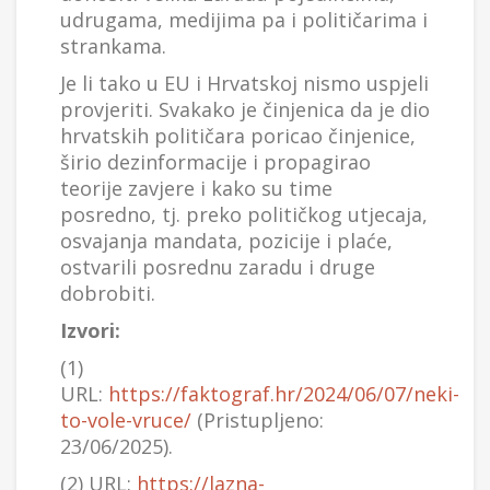
udrugama, medijima pa i političarima i
strankama.
Je li tako u EU i Hrvatskoj nismo uspjeli
provjeriti. Svakako je činjenica da je dio
hrvatskih političara poricao činjenice,
širio dezinformacije i propagirao
teorije zavjere i kako su time
posredno, tj. preko političkog utjecaja,
osvajanja mandata, pozicije i plaće,
ostvarili posrednu zaradu i druge
dobrobiti.
Izvori:
(1)
URL:
https://faktograf.hr/2024/06/07/neki-
to-vole-vruce/
(Pristupljeno:
23/06/2025).
(2) URL:
https://lazna-