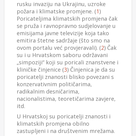
rusku invaziju na Ukrajinu, uzroke
požara i klimatske promjene. (
1
)
Poricateljima klimatskih promjena čak
se pruža i ravnopravno sudjelovanje u
emisijama javne televizije koja tako
emitira štetne sadržaje (što smo na
ovom portalu već provjeravali). (
2
) Čak
su i u Hrvatskom saboru održavani
„simpoziji“ koji su poricali znanstvene i
kliničke činjenice (
3
) Činjenica je da su
poricatelji znanosti blisko povezani s
konzervativnim političarima,
radikalnim desničarima,
nacionalistima, teoretičarima zavjere,
itd.
U Hrvatskoj su poricatelji znanosti i
klimatskih promjena obilno
zastupljeni i na društvenim mrežama.