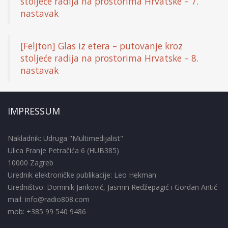
stoljeće radija na prostorima Hrvatske – 7.
nastavak
[Feljton] Glas iz etera – putovanje kroz
stoljeće radija na prostorima Hrvatske – 8.
nastavak
IMPRESSUM
Nakladnik: Udruga "Multimedijalist"
Ulica Franje Petračića 6 (HUB385)
10000 Zagreb
Urednik elektroničke publikacije: Leo Hekman
Uredništvo: Dominik Janković, Jasmin Redžepagić i Gordan Antić
mail: info@radio808.com
mob: +385 99 540 9486