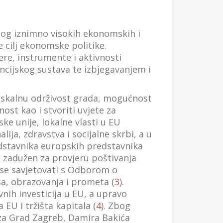
Zbog iznimno visokih ekonomskih i
e cilj ekonomske politike.
re, instrumente i aktivnosti
ancijskog sustava te izbjegavanjem i
 fiskalnu održivost grada, mogućnost
ost kao i stvoriti uvjete za
ske unije, lokalne vlasti u EU
ja, zdravstva i socijalne skrbi, a u
redstavnika europskih predstavnika
je zadužen za provjeru poštivanja
u se savjetovati s Odborom o
iša, obrazovanja i prometa (
3
).
nih investicija u EU, a upravo
 EU i tržišta kapitala (
4
). Zbog
 za Grad Zagreb, Damira Bakića