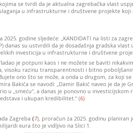
kojima se tvrdi da je aktualna zagrebačka vlast uspje
ulaganja u infrastrukturne i društvene projekte koj
nja 2025. godine sljedeće: „KANDIDATI na listi za za
 danas su ustvrdili da je dosadašnja gradska vlast usp
kih investicija u infrastrukturne i društvene proje
 „Vladao je potpuni kaos i ne možete se baviti nikakv
a, visoku razinu transparentnosti i bitno poboljšani
ujete ono što se može, a onda u drugom, za koji se
amira Bakića se navodi: „Damir Bakić naveo je da je G
vorio u „smeću“, a danas je ponovno u investicijskom 
dstava i ukupan kredibilitet.“ (
6
)
ada Zagreba
(
7
), proračun za 2025. godinu planiran
ijardi eura što je vidljivo na Slici 1.