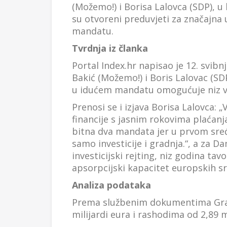
(Možemo!) i Borisa Lalovca (SDP), u 
su otvoreni preduvjeti za značajna 
mandatu.
Tvrdnja iz članka
Portal Index.hr napisao je 12. svib
Bakić (Možemo!) i Boris Lalovac (SDP)
u idućem mandatu omogućuje niz veli
Prenosi se i izjava Borisa Lalovca:
financije s jasnim rokovima plaćanj
bitna dva mandata jer u prvom sređ
samo investicije i gradnja.“, a za D
investicijski rejting, niz godina ta
apsorpcijski kapacitet europskih sre
Analiza podataka
Prema službenim dokumentima Gr
milijardi eura i rashodima od 2,89 mil