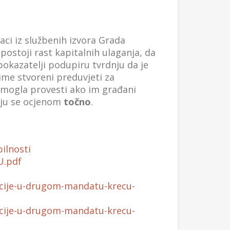
aci iz službenih izvora Grada
ostoji rast kapitalnih ulaganja, da
pokazatelji podupiru tvrdnju da je
time stvoreni preduvjeti za
, mogla provesti ako im građani
uju se ocjenom
točno
.
ilnosti
U.pdf
ancije-u-drugom-mandatu-krecu-
ancije-u-drugom-mandatu-krecu-