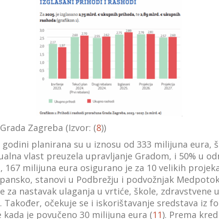
 Grada Zagreba (Izvor: (
8
))
 godini planirana su u iznosu od 333 milijuna eura, 
ualna vlast preuzela upravljanje Gradom, i 50% u od
 167 milijuna eura osigurano je za 10 velikih projek
pansko, stanovi u Podbrežju i podvožnjak Medpotok
 za nastavak ulaganja u vrtiće, škole, zdravstvene u
. Također, očekuje se i iskorištavanje sredstava iz f
e kada je povučeno 30 milijuna eura (
11
). Prema kred