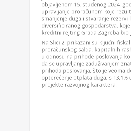
objavljenom 15. studenog 2024. god
upravljanje proračunom koje rezult
smanjenje duga i stvaranje rezervi l
diversificiranog gospodarstva, koje
kreditni rejting Grada Zagreba bio j
Na Slici 2. prikazani su ključni fis
proračunskog salda, kapitalnih rasho
u odnosu na prihode poslovanja kont
da se upravljanje zaduživanjem znat
prihoda poslovanja, što je veoma dob
opterećenje otplata duga, s 13,1% u
projekte razvojnog karaktera.