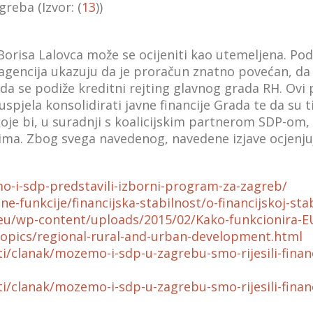
greba (Izvor: (
13
))
orisa Lalovca može se ocijeniti kao utemeljena. Pod
gencija ukazuju da je proračun znatno povećan, da p
 da se podiže kreditni rejting glavnog grada RH. Ovi 
spjela konsolidirati javne financije Grada te da su 
a koje bi, u suradnji s koalicijskim partnerom SDP-om
ima. Zbog svega navedenog, navedene izjave ocjenj
-i-sdp-predstavili-izborni-program-za-zagreb/
e-funkcije/financijska-stabilnost/o-financijskoj-stab
.eu/wp-content/uploads/2015/02/Kako-funkcionira-E
topics/regional-rural-and-urban-development.html
sti/clanak/mozemo-i-sdp-u-zagrebu-smo-rijesili-fin
sti/clanak/mozemo-i-sdp-u-zagrebu-smo-rijesili-fin