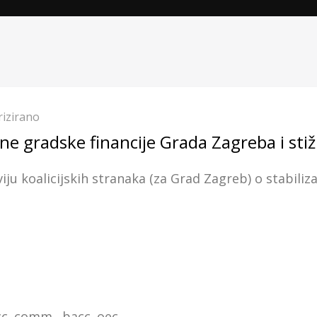
izirano
ne gradske financije Grada Zagreba i stižu 
iju koalicijskih stranaka (za Grad Zagreb) o stabilizac
cc. comm., bacc. oec.