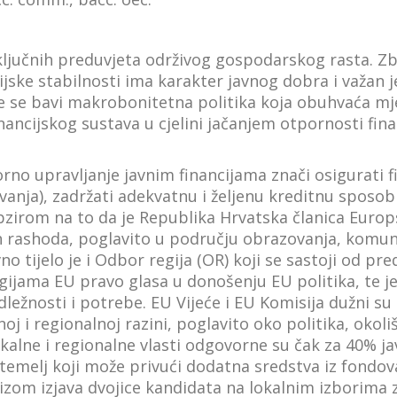
d ključnih preduvjeta održivog gospodarskog rasta. 
ijske stabilnosti ima karakter javnog dobra i važan j
e se bavi makrobonitetna politika koja obuhvaća mje
nancijskog sustava u cjelini jačanjem otpornosti fin
vorno upravljanje javnim financijama znači osigurati
anja), zadržati adekvatnu i željenu kreditnu sposobn
S obzirom na to da je Republika Hrvatska članica Europ
 rashoda, poglavito u području obrazovanja, komunali
 tijelo je i Odbor regija (OR) koji se sastoji od p
regijama EU pravo glasa u donošenju EU politika, te 
adležnosti i potrebe. EU Vijeće i EU Komisija dužni s
oj i regionalnoj razini, poglavito oko politika, okol
alne i regionalne vlasti odgovorne su čak za 40% jav
 temelj koji može privući dodatna sredstva iz fondova
lizom izjava dvojice kandidata na lokalnim izborima