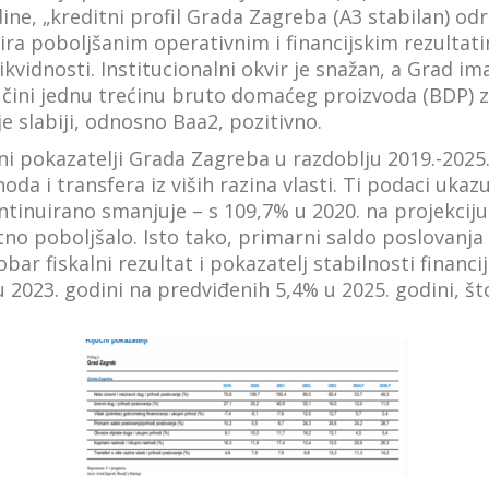
ine, „kreditni profil Grada Zagreba (A3 stabilan) o
ira poboljšanim operativnim i financijskim rezultat
ikvidnosti. Institucionalni okvir je snažan, a Grad im
 čini jednu trećinu bruto domaćeg proizvoda (BDP) z
e slabiji, odnosno Baa2, pozitivno.
kalni pokazatelji Grada Zagreba u razdoblju 2019.-2025.
da i transfera iz viših razina vlasti. Ti podaci ukazu
inuirano smanjuje – s 109,7% u 2020. na projekciju 
no poboljšalo. Isto tako, primarni saldo poslovanja
ar fiskalni rezultat i pokazatelj stabilnosti financi
 2023. godini na predviđenih 5,4% u 2025. godini, št