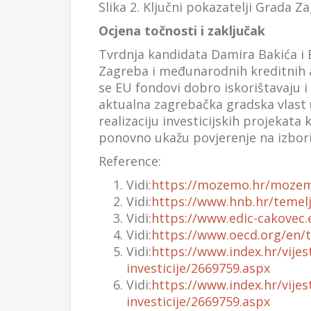
Slika 2. Ključni pokazatelji Grada Za
Ocjena točnosti i zaključak
Tvrdnja kandidata Damira Bakića i B
Zagreba i međunarodnih kreditnih a
se EU fondovi dobro iskorištavaju i
aktualna zagrebačka gradska vlast u
realizaciju investicijskih projekat
ponovno ukažu povjerenje na izbor
Reference:
Vidi:
https://mozemo.hr/mozemo
Vidi:
https://www.hnb.hr/temeljn
Vidi:
https://www.edic-cakovec
Vidi:
https://www.oecd.org/en/
Vidi:
https://www.index.hr/vije
investicije/2669759.aspx
Vidi:
https://www.index.hr/vije
investicije/2669759.aspx