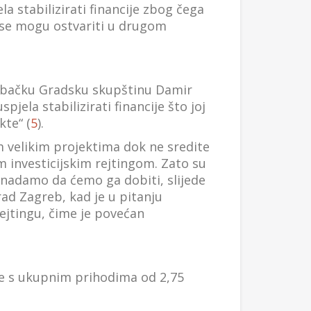
la stabilizirati financije zbog čega
i se mogu ostvariti u drugom
grebačku Gradsku skupštinu Damir
jela stabilizirati financije što joj
kte“ (
5
).
im velikim projektima dok ne sredite
m investicijskim rejtingom. Zato su
 nadamo da ćemo ga dobiti, slijede
rad Zagreb, kad je u pitanju
rejtingu, čime je povećan
 je s ukupnim prihodima od 2,75