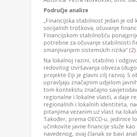
Područje analize
„Financijska stabilnost jedan je o
socijalnih troškova, očuvanje financ
Financijskom stabilnošću ponajprij
potrebne za očuvanje stabilnosti fi
smanjivanjem sistemskih rizika“ (
2
).
Na lokalnoj razini, stabilno i odgo
redovitog izvršavanja obveza (dugov
projekte čiji je glavni cilj razvoj. 
upravljaju značajnim udjelom javnih
tom kontekstu značajno savjetodavno
regionalne i lokalne vlasti, a daje 
regionalnih i lokalnih identiteta, n
pitanjima vezanim uz vlast na lokaln
Također, prema OECD-u, jedinice lok
učinkovite javne financije služe kao
navedenog, ovaj članak se bavi ana