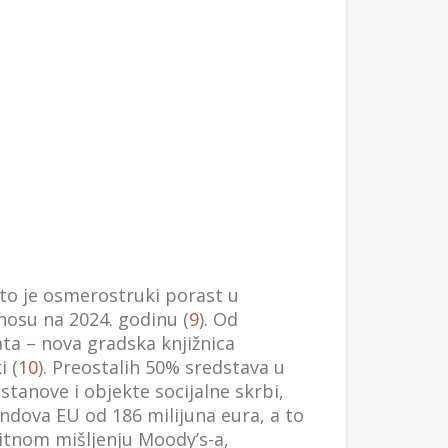
što je osmerostruki porast u
nosu na 2024. godinu (
9
). Od
ata – nova gradska knjižnica
i (
10
). Preostalih 50% sredstava u
stanove i objekte socijalne skrbi,
ondova EU od 186 milijuna eura, a to
itnom mišljenju Moody’s-a,