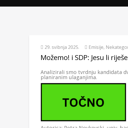
29. svibnja 2025.
Emisije
,
Nekategor
Možemo! i SDP: Jesu li riješe
Analizirali smo tvrdnju kandidata dv
planiranim ulaganjima.
Autorica: Petra Novkovski, univ. ba