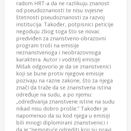
radom HRT-a da ne razlikuju znanost
od pseudoznanosti te nisu svjesne
štetnosti pseudoznanosti za razvoj
institucija. Također, potpisnici peticije
negoduju zbog toga što se novac
predviđen za znanstveno-obrazovni
program troši na emisije
neznanstvenoga i neobrazovnoga
karaktera. Autor i voditelj emisije
Mišak odgovorio je da se znanstvenici
koji se bune protiv njegove emisije
pozivaju na razne zakone, što za njega
znači da traže da se znanstvena istina
određuje na sudu, a po njemu:
„određivanja znanstvene istine na sudu
nikad nisu dobro prošle.“ Također je
napomenuo da su kod njega u emisiji
bili mnogi diplomirani znanstvenici i
da je “nemoguće odrediti koji su pravi