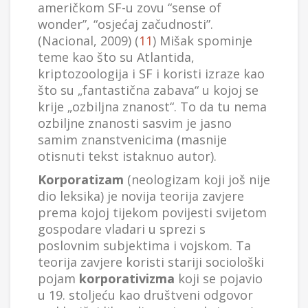
američkom SF-u zovu “sense of
wonder”, “osjećaj začudnosti”.
(Nacional, 2009) (
11
) Mišak spominje
teme kao što su Atlantida,
kriptozoologija i SF i koristi izraze kao
što su „fantastična zabava“ u kojoj se
krije „ozbiljna znanost“. To da tu nema
ozbiljne znanosti sasvim je jasno
samim znanstvenicima (masnije
otisnuti tekst istaknuo autor).
Korporatizam
(neologizam koji još nije
dio leksika) je novija teorija zavjere
prema kojoj tijekom povijesti svijetom
gospodare vladari u sprezi s
poslovnim subjektima i vojskom. Ta
teorija zavjere koristi stariji sociološki
pojam
korporativizma
koji se pojavio
u 19. stoljeću kao društveni odgovor