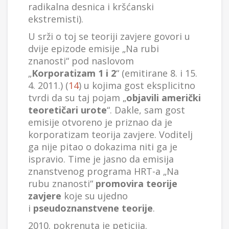
radikalna desnica i kršćanski
ekstremisti).
U srži o toj se teoriji zavjere govori u
dvije epizode emisije „Na rubi
znanosti“ pod naslovom
„
Korporatizam 1 i 2
“ (emitirane 8. i 15.
4. 2011.) (
14
) u kojima gost eksplicitno
tvrdi da su taj pojam „
objavili američki
teoretičari urote
“. Dakle, sam gost
emisije otvoreno je priznao da je
korporatizam teorija zavjere. Voditelj
ga nije pitao o dokazima niti ga je
ispravio. Time je jasno da emisija
znanstvenog programa HRT-a „Na
rubu znanosti“
promovira teorije
zavjere
koje su ujedno
i
pseudoznanstvene teorije
.
2010. pokrenuta je peticija.