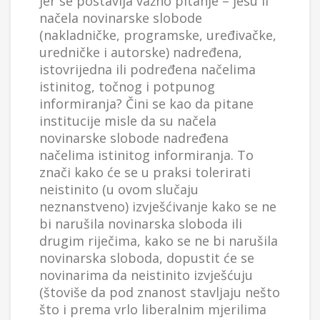
jer se postavlja važno pitanje – jesu li
načela novinarske slobode
(nakladničke, programske, uređivačke,
uredničke i autorske) nadređena,
istovrijedna ili podređena načelima
istinitog, točnog i potpunog
informiranja? Čini se kao da pitane
institucije misle da su načela
novinarske slobode nadređena
načelima istinitog informiranja. To
znači kako će se u praksi tolerirati
neistinito (u ovom slučaju
neznanstveno) izvješćivanje kako se ne
bi narušila novinarska sloboda ili
drugim riječima, kako se ne bi narušila
novinarska sloboda, dopustit će se
novinarima da neistinito izvješćuju
(štoviše da pod znanost stavljaju nešto
što i prema vrlo liberalnim mjerilima