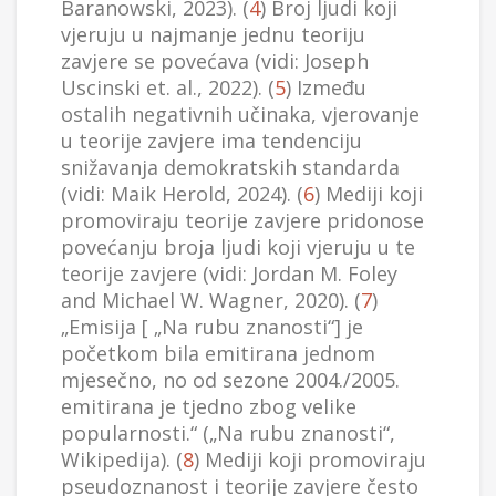
Baranowski, 2023). (
4
) Broj ljudi koji
vjeruju u najmanje jednu teoriju
zavjere se povećava (vidi: Joseph
Uscinski et. al., 2022). (
5
) Između
ostalih negativnih učinaka, vjerovanje
u teorije zavjere ima tendenciju
snižavanja demokratskih standarda
(vidi: Maik Herold, 2024). (
6
) Mediji koji
promoviraju teorije zavjere pridonose
povećanju broja ljudi koji vjeruju u te
teorije zavjere (vidi: Jordan M. Foley
and Michael W. Wagner, 2020). (
7
)
„Emisija [ „Na rubu znanosti“] je
početkom bila emitirana jednom
mjesečno, no od sezone 2004./2005.
emitirana je tjedno zbog velike
popularnosti.“ („Na rubu znanosti“,
Wikipedija). (
8
) Mediji koji promoviraju
pseudoznanost i teorije zavjere često