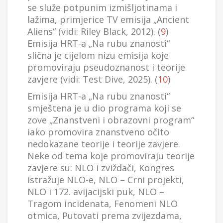
se služe potpunim izmišljotinama i
lažima, primjerice TV emisija „Ancient
Aliens“ (vidi: Riley Black, 2012). (
9
)
Emisija HRT-a „Na rubu znanosti“
slična je cijelom nizu emisija koje
promoviraju pseudoznanost i teorije
zavjere (vidi: Test Dive, 2025). (
10
)
Emisija HRT-a „Na rubu znanosti“
smještena je u dio programa koji se
zove „Znanstveni i obrazovni program“
iako promovira znanstveno očito
nedokazane teorije i teorije zavjere.
Neke od tema koje promoviraju teorije
zavjere su: NLO i zviždači, Kongres
istražuje NLO-e, NLO – Crni projekti,
NLO i 172. avijacijski puk, NLO –
Tragom incidenata, Fenomeni NLO
otmica, Putovati prema zvijezdama,