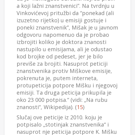
a koji lažni znanstvenici”. Na tvrdnju u
Vinkovićevoj pritužbi da “ponekad (ali
izuzetno rijetko) u emisiji gostuje i
poneki znanstvenik”, Mišak je u javnom
odgovoru napomenuo da je probao
izbrojiti koliko je doktora znanosti
nastupilo u emisijama, ali je odustao
kod brojke od pedeset, jer je bilo
previše za brojiti. Nasuprot peticiji
znanstvenika protiv Miškove emisije,
pokrenuta je, putem interneta,
protupeticija potpore Mišku i njegovoj
emisiji. Ta druga peticija prikupila je
oko 23 000 potpisa.“ (vidi: „Na rubu
znanosti“, Wikipedija). (
15
)
Slučaj ove peticije iz 2010. koju je
potpisalo „stotinjak znanstvenika“ i
nasuprot nje peticija potpore K. Mišku