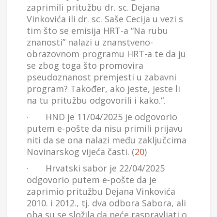
zaprimili pritužbu dr. sc. Dejana
Vinkovića ili dr. sc. Saše Cecija u vezi s
tim što se emisija HRT-a “Na rubu
znanosti” nalazi u znanstveno-
obrazovnom programu HRT-a te da ju
se zbog toga što promovira
pseudoznanost premjesti u zabavni
program? Također, ako jeste, jeste li
na tu pritužbu odgovorili i kako.“.
· HND je 11/04/2025 je odgovorio
putem e-pošte da nisu primili prijavu
niti da se ona nalazi među zaključcima
Novinarskog vijeća časti. (
20
)
· Hrvatski sabor je 22/04/2025
odgovorio putem e-pošte da je
zaprimio pritužbu Dejana Vinkovića
2010. i 2012., tj. dva odbora Sabora, ali
oba su se složila da neće raspravljati o