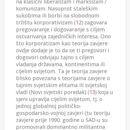
na klasični liberalizam i marksizam /
komunizam. Nasuprot staleškim
sukobima ili borbi na slobodnom
tržištu korporativizam (
12
) zagovara
pregovaranje i dogovaranje s ciljem
ostvarivanja zajedničkih interesa. Ono
što korporatizam kao teorija zavjere
ovdje dodaje je to da se ti pregovori i
dogovori odvijaju tajno s ciljem
vladanja državama, kontinentima ili
cijelim svijetom. Ta je teorija zavjere
blisko povezana s teorijama zavjere o
tajnim svjetskim elitama ili svjetskoj
vladi (Novi svjetski poredak) (
13
) koja u
sjeni upravlja cijelim svijetom, tj. o
jednoj globalnoj političko-
gospodarsko-vojnoj zavjeri (tu teoriju
zavjere prije 1990. godine u SAD-u su
promovirali dominantno militantna