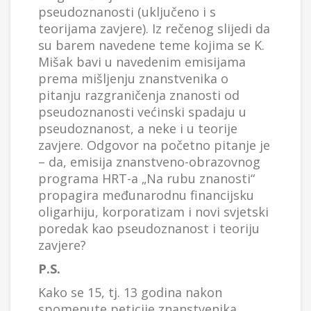
pseudoznanosti (uključeno i s
teorijama zavjere). Iz rečenog slijedi da
su barem navedene teme kojima se K.
Mišak bavi u navedenim emisijama
prema mišljenju znanstvenika o
pitanju razgraničenja znanosti od
pseudoznanosti većinski spadaju u
pseudoznanost, a neke i u teorije
zavjere. Odgovor na početno pitanje je
– da, emisija znanstveno-obrazovnog
programa HRT-a „Na rubu znanosti“
propagira međunarodnu financijsku
oligarhiju, korporatizam i novi svjetski
poredak kao pseudoznanost i teoriju
zavjere?
P.S.
Kako se 15, tj. 13 godina nakon
spomenute peticije znanstvenika