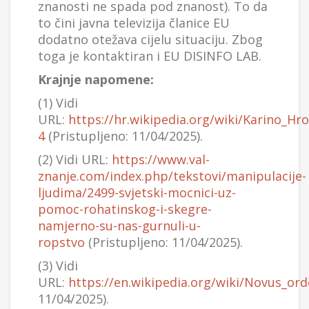
znanosti ne spada pod znanost). To da
to čini javna televizija članice EU
dodatno otežava cijelu situaciju. Zbog
toga je kontaktiran i EU DISINFO LAB.
Krajnje napomene:
(1) Vidi
URL:
https://hr.wikipedia.org/wiki/Karino_H
4
(Pristupljeno: 11/04/2025).
(2) Vidi URL:
https://www.val-
znanje.com/index.php/tekstovi/manipulacije-
ljudima/2499-svjetski-mocnici-uz-
pomoc-rohatinskog-i-skegre-
namjerno-su-nas-gurnuli-u-
ropstvo
(Pristupljeno: 11/04/2025).
(3) Vidi
URL:
https://en.wikipedia.org/wiki/Novus_or
11/04/2025).