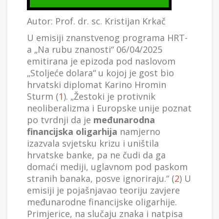
Autor: Prof. dr. sc. Kristijan Krkač
U emisiji znanstvenog programa HRT-
a „Na rubu znanosti“ 06/04/2025
emitirana je epizoda pod naslovom
„Stoljeće dolara“ u kojoj je gost bio
hrvatski diplomat Karino Hromin
Sturm (
1
). „Žestoki je protivnik
neoliberalizma i Europske unije poznat
po tvrdnji da je
međunarodna
financijska oligarhija
namjerno
izazvala svjetsku krizu i uništila
hrvatske banke, pa ne čudi da ga
domaći mediji, uglavnom pod paskom
stranih banaka, posve ignoriraju.“ (
2
) U
emisiji je pojašnjavao teoriju zavjere
međunarodne financijske oligarhije.
Primjerice, na slučaju znaka i natpisa