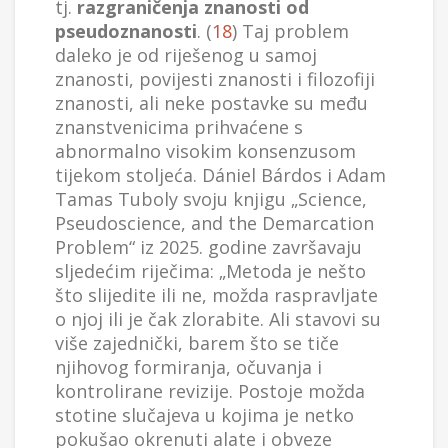
tj.
razgraničenja znanosti od
pseudoznanosti
. (
18
) Taj problem
daleko je od riješenog u samoj
znanosti, povijesti znanosti i filozofiji
znanosti, ali neke postavke su među
znanstvenicima prihvaćene s
abnormalno visokim konsenzusom
tijekom stoljeća. Dániel Bárdos i Adam
Tamas Tuboly svoju knjigu „Science,
Pseudoscience, and the Demarcation
Problem“ iz 2025. godine završavaju
sljedećim riječima: „Metoda je nešto
što slijedite ili ne, možda raspravljate
o njoj ili je čak zlorabite. Ali stavovi su
više zajednički, barem što se tiče
njihovog formiranja, očuvanja i
kontrolirane revizije. Postoje možda
stotine slučajeva u kojima je netko
pokušao okrenuti alate i obveze