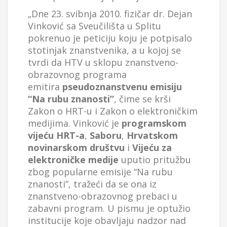
„Dne 23. svibnja 2010. fizičar dr. Dejan
Vinković sa Sveučilišta u Splitu
pokrenuo je peticiju koju je potpisalo
stotinjak znanstvenika, a u kojoj se
tvrdi da HTV u sklopu znanstveno-
obrazovnog programa
emitira
pseudoznanstvenu emisiju
“Na rubu znanosti”
, čime se krši
Zakon o HRT-u i Zakon o elektroničkim
medijima. Vinković je
programskom
vijeću HRT-a
,
Saboru
,
Hrvatskom
novinarskom društvu
i
Vijeću za
elektroničke medije
uputio pritužbu
zbog popularne emisije “Na rubu
znanosti”, tražeći da se ona iz
znanstveno-obrazovnog prebaci u
zabavni program. U pismu je optužio
institucije koje obavljaju nadzor nad