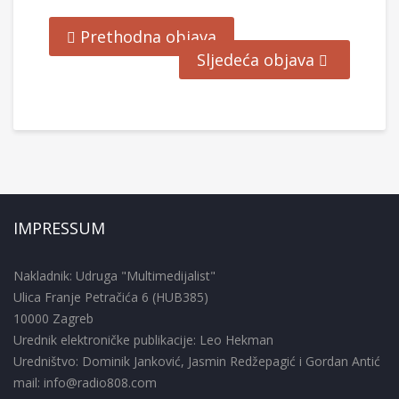
Prethodna objava
Sljedeća objava
IMPRESSUM
Nakladnik: Udruga "Multimedijalist"
Ulica Franje Petračića 6 (HUB385)
10000 Zagreb
Urednik elektroničke publikacije: Leo Hekman
Uredništvo: Dominik Janković, Jasmin Redžepagić i Gordan Antić
mail: info@radio808.com