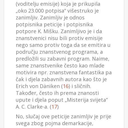
(voditelju emisije) koja je prikupila
„oko 23.000 potpisa“ višestruko je
zanimljiv. Zanimljiv je odnos
potpisnika peticije i potpisnika
potpore K. Mišku. Zanimljivo je i da
znanstvenici nisu bili protiv emisije
nego samo protiv toga da se emitira u
području znanstvenog programa, a
predložili su zabavni program. Naime,
same znanstvenike često kao mlade
motivira npr. znanstvena fantastika pa
čak i djela zabavnih autora kao što je
Erich von Däniken (
16
) i sličnih.
Također, često ih prema znanosti
upute i djela poput „Misterija svijeta“
A. C. Clarke-a. (
17
)
No, slučaj ove peticije zanimljiv je prije
svega zbog pojma demarkacije,