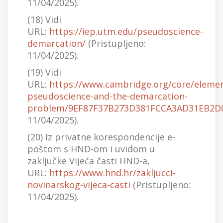
11/04/2025).
(18) Vidi
URL:
https://iep.utm.edu/pseudoscience-
demarcation/
(Pristupljeno:
11/04/2025).
(19) Vidi
URL:
https://www.cambridge.org/core/elemen
pseudoscience-and-the-demarcation-
problem/9EF87F37B273D381FCCA3AD31EB2D
11/04/2025).
(20) Iz privatne korespondencije e-
poštom s HND-om i uvidom u
zaključke Vijeća časti HND-a,
URL:
https://www.hnd.hr/zakljucci-
novinarskog-vijeca-casti
(Pristupljeno:
11/04/2025).