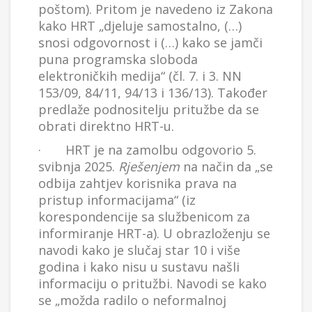
poštom). Pritom je navedeno iz Zakona
kako HRT „djeluje samostalno, (…)
snosi odgovornost i (…) kako se jamči
puna programska sloboda
elektroničkih medija“ (čl. 7. i 3. NN
153/09, 84/11, 94/13 i 136/13). Također
predlaže podnositelju pritužbe da se
obrati direktno HRT-u.
· HRT je na zamolbu odgovorio 5.
svibnja 2025.
Rješenjem
na način da „se
odbija zahtjev korisnika prava na
pristup informacijama“ (iz
korespondencije sa službenicom za
informiranje HRT-a). U obrazloženju se
navodi kako je slučaj star 10 i više
godina i kako nisu u sustavu našli
informaciju o pritužbi. Navodi se kako
se „možda radilo o neformalnoj