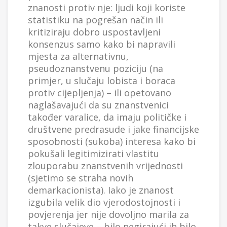
znanosti protiv nje: ljudi koji koriste
statistiku na pogrešan način ili
kritiziraju dobro uspostavljeni
konsenzus samo kako bi napravili
mjesta za alternativnu,
pseudoznanstvenu poziciju (na
primjer, u slučaju lobista i boraca
protiv cijepljenja) – ili opetovano
naglašavajući da su znanstvenici
također varalice, da imaju političke i
društvene predrasude i jake financijske
sposobnosti (sukoba) interesa kako bi
pokušali legitimizirati vlastitu
zlouporabu znanstvenih vrijednosti
(sjetimo se straha novih
demarkacionista). Iako je znanost
izgubila velik dio vjerodostojnosti i
povjerenja jer nije dovoljno marila za
takve slučajeve – bilo negirajući ih bilo