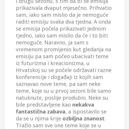
i drugu sezonu, s tim da bi se emisija
prikazivala dvaput mjesečno. Prihvatio
sam, iako sam mislio da je nemoguće
raditi emisiju svaka dva tjedna. A onda
se emisija počela prikazivati jednom
tjedno, iako sam mislio da će i to biti
nemoguće. Naravno, ja sam s
vremenom promijenio kut gledanja na
emisiju pa sam počeo ubacivati teme
iz futurizma i kreacionizma, u
Hrvatskoj su se počele održavati razne
konferencije i događaji iz kojih sam
saznavao nove teme, pa sam neke
teme, koje su u prvoj sezoni bile samo
natuknute, poslije produbio. Neke su
bile predstavljene kao
nekakva
fantastična zabava
, a ispostavilo se
da se u njima krije
ozbiljna znanost
.
Tražio sam sve one teme koje se u