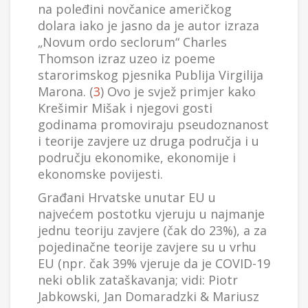
na poleđini novčanice američkog
dolara iako je jasno da je autor izraza
„Novum ordo seclorum“ Charles
Thomson izraz uzeo iz poeme
starorimskog pjesnika Publija Virgilija
Marona. (
3
) Ovo je svjež primjer kako
Krešimir Mišak i njegovi gosti
godinama promoviraju pseudoznanost
i teorije zavjere uz druga područja i u
području ekonomike, ekonomije i
ekonomske povijesti.
Građani Hrvatske unutar EU u
najvećem postotku vjeruju u najmanje
jednu teoriju zavjere (čak do 23%), a za
pojedinačne teorije zavjere su u vrhu
EU (npr. čak 39% vjeruje da je COVID-19
neki oblik zataškavanja; vidi: Piotr
Jabkowski, Jan Domaradzki & Mariusz