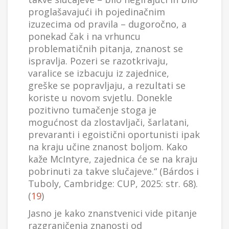
proglašavajući ih pojedinačnim
izuzecima od pravila – dugoročno, a
ponekad čak i na vrhuncu
problematičnih pitanja, znanost se
ispravlja. Pozeri se razotkrivaju,
varalice se izbacuju iz zajednice,
greške se popravljaju, a rezultati se
koriste u novom svjetlu. Donekle
pozitivno tumačenje stoga je
mogućnost da zlostavljači, šarlatani,
prevaranti i egoistični oportunisti ipak
na kraju učine znanost boljom. Kako
kaže McIntyre, zajednica će se na kraju
pobrinuti za takve slučajeve.“ (Bárdos i
Tuboly, Cambridge: CUP, 2025: str. 68).
(
19
)
Jasno je kako znanstvenici vide pitanje
razgraničenja znanosti od