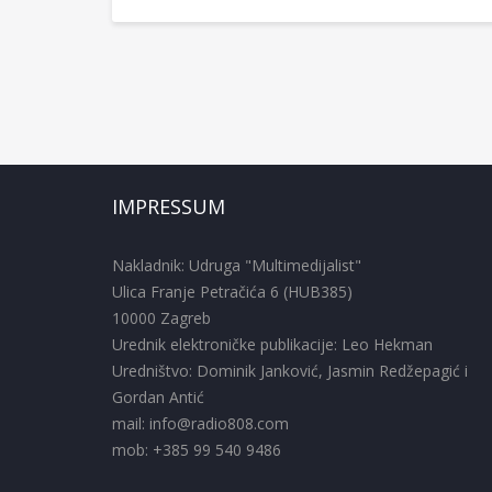
IMPRESSUM
Nakladnik: Udruga "Multimedijalist"
Ulica Franje Petračića 6 (HUB385)
10000 Zagreb
Urednik elektroničke publikacije: Leo Hekman
Uredništvo: Dominik Janković, Jasmin Redžepagić i
Gordan Antić
mail: info@radio808.com
mob: +385 99 540 9486