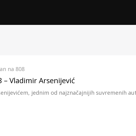
an na 808
– Vladimir Arsenijević
nijevićem, jednim od najznačajnijih suvremenih aut