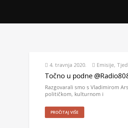
4. travnja 2020.
Emisije
,
Tjed
Točno u podne @Radio808 
Razgovarali smo s Vladimirom Arse
političkom, kulturnom i
PROČITAJ VIŠE