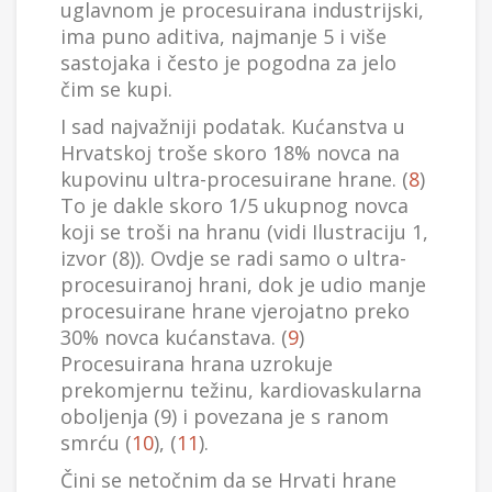
uglavnom je procesuirana industrijski,
ima puno aditiva, najmanje 5 i više
sastojaka i često je pogodna za jelo
čim se kupi.
I sad najvažniji podatak. Kućanstva u
Hrvatskoj troše skoro 18% novca na
kupovinu ultra-procesuirane hrane. (
8
)
To je dakle skoro 1/5 ukupnog novca
koji se troši na hranu (vidi Ilustraciju 1,
izvor (8)). Ovdje se radi samo o ultra-
procesuiranoj hrani, dok je udio manje
procesuirane hrane vjerojatno preko
30% novca kućanstava. (
9
)
Procesuirana hrana uzrokuje
prekomjernu težinu, kardiovaskularna
oboljenja (9) i povezana je s ranom
smrću (
10
), (
11
).
Čini se netočnim da se Hrvati hrane