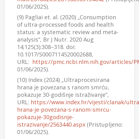
01/06/2025).
(9) Pagliai et. al. (2020) „Consumption
of ultra-processed foods and health
status: a systematic review and meta-
analysis“, Br J Nutr. 2020 Aug
14;125(3):308–318. doi:
10.1017/S0007114520002688,
URL:
https://pmc.ncbi.nlm.nih.gov/articles/
01/06/2025).
(10) Index (2024) „Ultraprocesirana
hrana je povezana s ranom smrću,
pokazuje 30-godišnje istraživanje“,
URL:
https://www.index.hr/vijesti/clanak/ultr
hrana-je-povezana-s-ranom-smrcu-
pokazuje-30godisnje-
istrazivanje/2563440.aspx
(Pristupljeno:
01/06/2025).