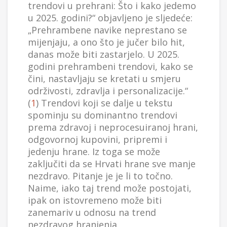
trendovi u prehrani: Što i kako jedemo
u 2025. godini?“ objavljeno je sljedeće:
„Prehrambene navike neprestano se
mijenjaju, a ono što je jučer bilo hit,
danas može biti zastarjelo. U 2025.
godini prehrambeni trendovi, kako se
čini, nastavljaju se kretati u smjeru
održivosti, zdravlja i personalizacije.“
(
1
) Trendovi koji se dalje u tekstu
spominju su dominantno trendovi
prema zdravoj i neprocesuiranoj hrani,
odgovornoj kupovini, pripremi i
jedenju hrane. Iz toga se može
zaključiti da se Hrvati hrane sve manje
nezdravo. Pitanje je je li to točno.
Naime, iako taj trend može postojati,
ipak on istovremeno može biti
zanemariv u odnosu na trend
nezdravog hranjenja.