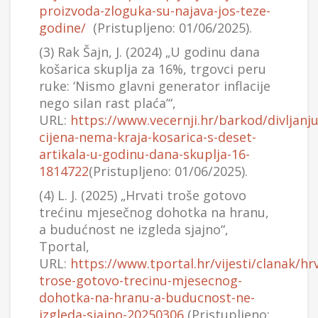
proizvoda-zloguka-su-najava-jos-teze-
godine/
(Pristupljeno: 01/06/2025).
(3) Rak Šajn, J. (2024) „U godinu dana
košarica skuplja za 16%, trgovci peru
ruke: ‘Nismo glavni generator inflacije
nego silan rast plaća’“,
URL:
https://www.vecernji.hr/barkod/divljanju
cijena-nema-kraja-kosarica-s-deset-
artikala-u-godinu-dana-skuplja-16-
1814722
(Pristupljeno: 01/06/2025).
(4) L. J. (2025) „Hrvati troše gotovo
trećinu mjesečnog dohotka na hranu,
a budućnost ne izgleda sjajno“,
Tportal,
URL:
https://www.tportal.hr/vijesti/clanak/hrv
trose-gotovo-trecinu-mjesecnog-
dohotka-na-hranu-a-buducnost-ne-
izgleda-sjajno-20250306
(Pristupljeno: