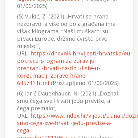
01/06/2025).
(5) Vukić, Z. (2021) „Hrvati se hrane
nezdravo, a više od pola građana ima
višak kilograma: “Naši muškarci su
prvaci Europe, držimo čvrsto prvo
mjesto““,
URL:
https://dnevnik.hr/vijesti/hrvatska/eu-
pokrece-program-za-zdraviju-
prehranu-hrvati-na-dnu-liste-u-
konzumaciji-zdrave-hrane—
645741.html
(Pristupljeno: 01/06/2025).
(6) Jarić Dauenhauer, N. (2021) „Doznali
smo čega sve Hrvati jedu previše, a
čega premalo“,
URL:
https://www.index.hr/vijesti/clanak/dozn
smo-cega-sve-hrvati-jedu-previse-a-
cega-
premalo/2281106.aspx
(Pristupljeno: