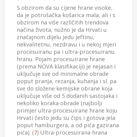
S obzirom da su cijene hrane visoke,
da je potrošačka košarica mala, ali i s
obzirom na više različitih trendova
načina života, nužno je da Hrvati u
značajnom dijelu jedu jeftinu,
nekvalitetnu, nezdravu i u nekoj mjeri
procesuiranu pa i ultra-procesuiranu
hranu. Pojam procesuirane hrane
(prema NOVA klasifikaciji) je nejasan i
uključuje sve od minimalne obrade
poput pranja, rezanja, kuhanja i sl. pa
sve do složene kemijske obrane koja
uključuje više od 5 dodanih sastojaka i
nekoliko koraka obrade (najbolji
primjer ultra-procesuirane hrane koju
Hrvati često jedu su čips i gotova jela
poput hamburgera, a od pića gazirana
pića). (
7
) Ultra-procesuirana hrana