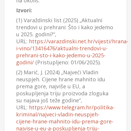
na okoliš.
Izvori:
(1) Varaždinski list (2025) „Aktualni
trendovi u prehrani: Što i kako jedemo
u 2025. godini?“,
URL:
https://varazdinski.net.hr/vijesti/hrana-
i-vino/13416476/aktualni-trendovi-u-
prehrani-sto-i-kako-jedemo-u-2025-
godini/
(Pristupljeno: 01/06/2025).
(2) Marić, J. (2024) „Najveći Vladin
neuspjeh. Cijene hrane mahnito idu
prema gore, najviše u EU, a
poskupljenja triju proizvoda zloguka
su najava još teže godine“,
URL:
https://www.telegram.hr/politika-
kriminal/najveci-vladin-neuspjeh-
cijene-hrane-mahnito-idu-prema-gore-
najvise-u-eu-a-poskupljenja-triju-