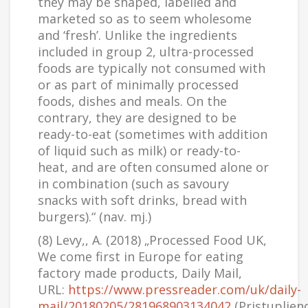
they may be shaped, labelled and
marketed so as to seem wholesome
and ‘fresh’. Unlike the ingredients
included in group 2, ultra-processed
foods are typically not consumed with
or as part of minimally processed
foods, dishes and meals. On the
contrary, they are designed to be
ready-to-eat (sometimes with addition
of liquid such as milk) or ready-to-
heat, and are often consumed alone or
in combination (such as savoury
snacks with soft drinks, bread with
burgers).“ (nav. mj.)
(8) Levy,, A. (2018) „Processed Food UK,
We come first in Europe for eating
factory made products, Daily Mail,
URL:
https://www.pressreader.com/uk/daily-
mail/20180205/281968903134042
(Pristupljen