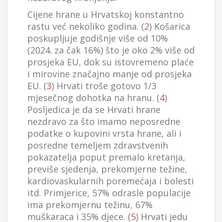
Cijene hrane u Hrvatskoj konstantno
rastu već nekoliko godina. (
2
) Košarica
poskupljuje godišnje više od 10%
(2024. za čak 16%) što je oko 2% više od
prosjeka EU, dok su istovremeno plaće
i mirovine značajno manje od prosjeka
EU. (
3
) Hrvati troše gotovo 1/3
mjesečnog dohotka na hranu. (
4
)
Posljedica je da se Hrvati hrane
nezdravo za što imamo neposredne
podatke o kupovini vrsta hrane, ali i
posredne temeljem zdravstvenih
pokazatelja poput premalo kretanja,
previše sjedenja, prekomjerne težine,
kardiovaskularnih poremećaja i bolesti
itd. Primjerice, 57% odrasle populacije
ima prekomjernu težinu, 67%
muškaraca i 35% djece. (
5
) Hrvati jedu