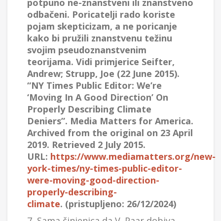
potpuno ne-znanstveni ili znanstveno
odbačeni. Poricatelji rado koriste
pojam skepticizam, a ne poricanje
kako bi pružili znanstvenu težinu
svojim pseudoznanstvenim
teorijama. Vidi primjerice Seifter,
Andrew; Strupp, Joe (22 June 2015).
“NY Times Public Editor: We’re
‘Moving In A Good Direction’ On
Properly Describing Climate
Deniers”. Media Matters for America.
Archived from the original on 23 April
2019. Retrieved 2 July 2015.
URL:
https://www.mediamatters.org/new-
york-times/ny-times-public-editor-
were-moving-good-direction-
properly-describing-
climate
. (pristupljeno: 26/12/2024)
7 Sama činjenica da V. Paar dobiva