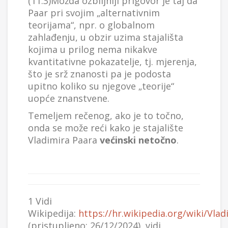
(11.3)Možda ozbiljniji prigovor je taj da
Paar pri svojim „alternativnim
teorijama“, npr. o globalnom
zahlađenju, u obzir uzima stajališta
kojima u prilog nema nikakve
kvantitativne pokazatelje, tj. mjerenja,
što je srž znanosti pa je podosta
upitno koliko su njegove „teorije“
uopće znanstvene.
Temeljem rečenog, ako je to točno,
onda se može reći kako je stajalište
Vladimira Paara
većinski netočno
.
1 Vidi
Wikipedija:
https://hr.wikipedia.org/wiki/Vla
(pristupljeno: 26/12/2024), vidi