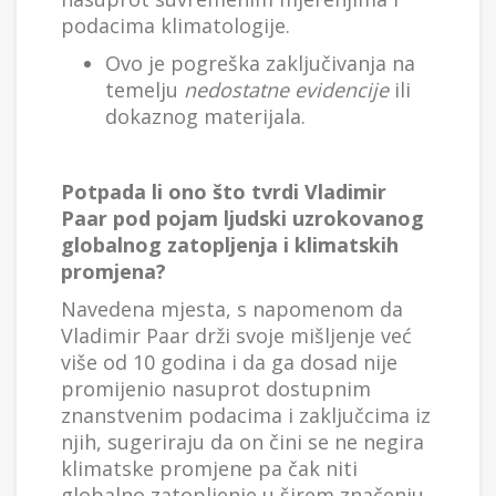
podacima klimatologije.
Ovo je pogreška zaključivanja na
temelju
nedostatne evidencije
ili
dokaznog materijala.
Potpada li ono što tvrdi Vladimir
Paar pod pojam ljudski uzrokovanog
globalnog zatopljenja i klimatskih
promjena?
Navedena mjesta, s napomenom da
Vladimir Paar drži svoje mišljenje već
više od 10 godina i da ga dosad nije
promijenio nasuprot dostupnim
znanstvenim podacima i zaključcima iz
njih, sugeriraju da on čini se ne negira
klimatske promjene pa čak niti
globalno zatopljenje u širem značenju,