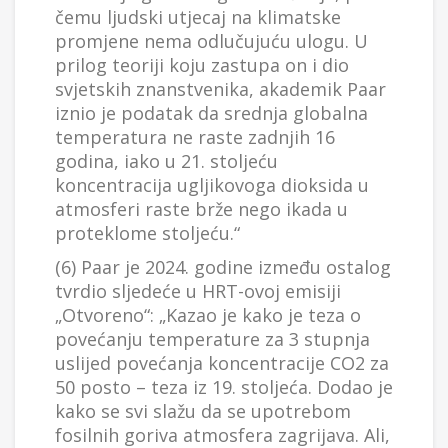
čemu ljudski utjecaj na klimatske
promjene nema odlučujuću ulogu. U
prilog teoriji koju zastupa on i dio
svjetskih znanstvenika, akademik Paar
iznio je podatak da srednja globalna
temperatura ne raste zadnjih 16
godina, iako u 21. stoljeću
koncentracija ugljikovoga dioksida u
atmosferi raste brže nego ikada u
proteklome stoljeću.“
(6) Paar je 2024. godine između ostalog
tvrdio sljedeće u HRT-ovoj emisiji
„Otvoreno“: „Kazao je kako je teza o
povećanju temperature za 3 stupnja
uslijed povećanja koncentracije CO2 za
50 posto – teza iz 19. stoljeća. Dodao je
kako se svi slažu da se upotrebom
fosilnih goriva atmosfera zagrijava. Ali,