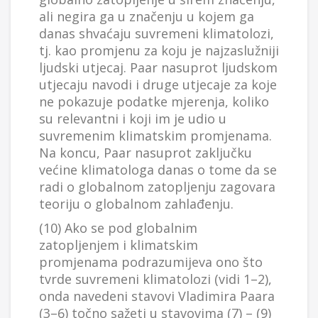
ali negira ga u značenju u kojem ga
danas shvaćaju suvremeni klimatolozi,
tj. kao promjenu za koju je najzaslužniji
ljudski utjecaj. Paar nasuprot ljudskom
utjecaju navodi i druge utjecaje za koje
ne pokazuje podatke mjerenja, koliko
su relevantni i koji im je udio u
suvremenim klimatskim promjenama.
Na koncu, Paar nasuprot zaključku
većine klimatologa danas o tome da se
radi o globalnom zatopljenju zagovara
teoriju o globalnom zahlađenju.
(10) Ako se pod globalnim
zatopljenjem i klimatskim
promjenama podrazumijeva ono što
tvrde suvremeni klimatolozi (vidi 1–2),
onda navedeni stavovi Vladimira Paara
(3–6) točno sažeti u stavovima (7) – (9)