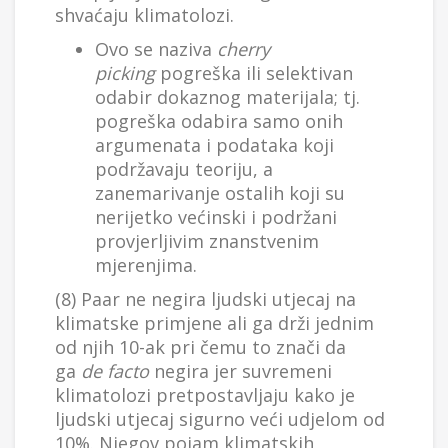
shvaćaju klimatolozi.
Ovo se naziva
cherry
picking
pogreška ili selektivan
odabir dokaznog materijala; tj.
pogreška odabira samo onih
argumenata i podataka koji
podržavaju teoriju, a
zanemarivanje ostalih koji su
nerijetko većinski i podržani
provjerljivim znanstvenim
mjerenjima.
(8) Paar ne negira ljudski utjecaj na
klimatske primjene ali ga drži jednim
od njih 10-ak pri čemu to znači da
ga
de facto
negira jer suvremeni
klimatolozi pretpostavljaju kako je
ljudski utjecaj sigurno veći udjelom od
10%. Njegov pojam klimatskih