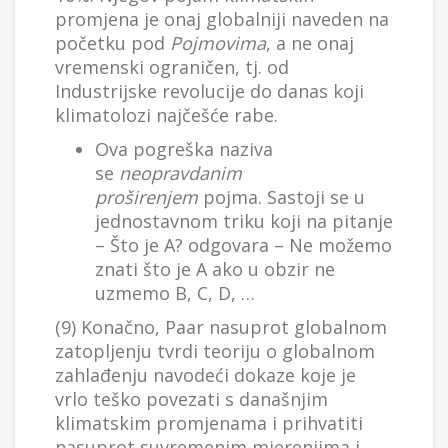
promjena je onaj globalniji naveden na
početku pod
Pojmovima
, a ne onaj
vremenski ograničen, tj. od
Industrijske revolucije do danas koji
klimatolozi najčešće rabe.
Ova pogreška naziva
se
neopravdanim
proširenjem
pojma. Sastoji se u
jednostavnom triku koji na pitanje
– Što je A? odgovara – Ne možemo
znati što je A ako u obzir ne
uzmemo B, C, D, …
(9) Konačno, Paar nasuprot globalnom
zatopljenju tvrdi teoriju o globalnom
zahlađenju navodeći dokaze koje je
vrlo teško povezati s današnjim
klimatskim promjenama i prihvatiti
nasuprot suvremenim mjerenjima i