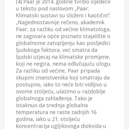
(4) Paar je 2014. godine tvrdio sljedeće
u tekstu pod naslovom „Paar:
Klimatski sustavi su složeni i kaotični“:
„Najjednostavnije rečeno, akademik
Paar, za razliku od većine klimatologa,
ne zagovara opće poznato stajalište o
globalnome zatopljenju kao posljedici
ljudskoga faktora, već smatra da
ljudski utjecaj na klimatske promjene,
koji ne negira, nema odlučujuću ulogu.
Za razliku od većine, Paar pripada
skupini znanstvenika koji smatraju da
postupno, iako to neće biti vidljivo u
ovome stoljeću, ulazimo u razdoblje
globalnoga zahlađenja. Tako je
istaknuo da srednja globalna
temperatura ne raste zadnjih 16
godina, iako u 21. stoljeću
koncentracija ugljikovoga dioksida u