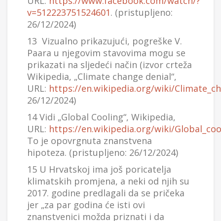
URL:
https://www.facebook.com/watch/?
v=512223751524601
. (pristupljeno:
26/12/2024)
13 Vizualno prikazujući, pogreške V.
Paara u njegovim stavovima mogu se
prikazati na sljedeći način (izvor crteža
Wikipedia, „Climate change denial“,
URL:
https://en.wikipedia.org/wiki/Climate_c
26/12/2024)
14 Vidi „Global Cooling“, Wikipedia,
URL:
https://en.wikipedia.org/wiki/Global_coo
To je opovrgnuta znanstvena
hipoteza. (pristupljeno: 26/12/2024)
15 U Hrvatskoj ima još poricatelja
klimatskih promjena, a neki od njih su
2017. godine predlagali da se pričeka
jer „za par godina će isti ovi
znanstvenici možda priznati i da