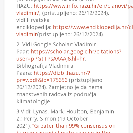
HAZU:
https://www.info.hazu.hr/en/clanovi/p
vladimir/
, (pristupljeno: 26/12/2024),
vidi Hrvatska
enciklopedija:
https://www.enciklopedija.hr/c
vladimir
(pristupljeno: 26/12/2024).
2 Vidi Google Scholar: Vladimir
Paar:
https://scholar.google.hr/citations?
user=pPGtTPsAAAAJ&hl=hr
.
Bibliografija Vladimira
Paara:
https://dizbi.hazu.hr/?
pr=v.pdf&id=175656
(pristupljeno:
26/12/2024). Zamjetno je da nema
znanstvenih radova iz područja
klimatologije.
3 Vidi: Lynas, Mark; Houlton, Benjamin
Z.; Perry, Simon (19 October
2021).
“Greater than 99% consensus on
human caused climate change in the