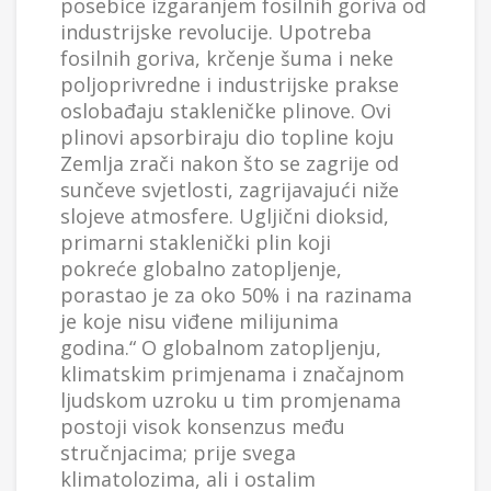
posebice izgaranjem fosilnih goriva od
industrijske revolucije. Upotreba
fosilnih goriva, krčenje šuma i neke
poljoprivredne i industrijske prakse
oslobađaju stakleničke plinove. Ovi
plinovi apsorbiraju dio topline koju
Zemlja zrači nakon što se zagrije od
sunčeve svjetlosti, zagrijavajući niže
slojeve atmosfere. Ugljični dioksid,
primarni staklenički plin koji
pokreće globalno zatopljenje,
porastao je za oko 50% i na razinama
je koje nisu viđene milijunima
godina.“ O globalnom zatopljenju,
klimatskim primjenama i značajnom
ljudskom uzroku u tim promjenama
postoji visok konsenzus među
stručnjacima; prije svega
klimatolozima, ali i ostalim