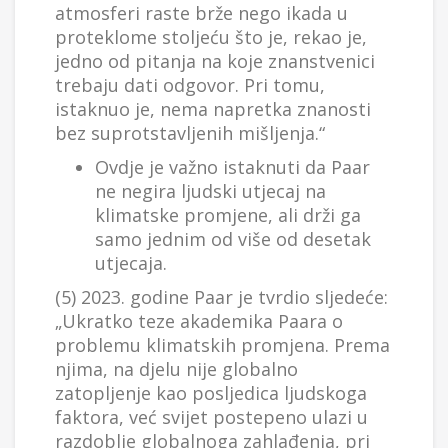
atmosferi raste brže nego ikada u
proteklome stoljeću što je, rekao je,
jedno od pitanja na koje znanstvenici
trebaju dati odgovor. Pri tomu,
istaknuo je, nema napretka znanosti
bez suprotstavljenih mišljenja.“
Ovdje je važno istaknuti da Paar
ne negira ljudski utjecaj na
klimatske promjene, ali drži ga
samo jednim od više od desetak
utjecaja.
(5) 2023. godine Paar je tvrdio sljedeće:
„Ukratko teze akademika Paara o
problemu klimatskih promjena. Prema
njima, na djelu nije globalno
zatopljenje kao posljedica ljudskoga
faktora, već svijet postepeno ulazi u
razdoblje globalnoga zahlađenja, pri