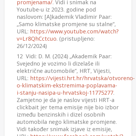
promjenama/
. Vidi i snimak na
Youtube-u iz 2023. godine pod
naslovom: [A]kademik Vladimir Paar:
„Samo klimatske promjene su stalne“,
URL:
https://www.youtube.com/watch?
v=Lr8QhCctcuo
. (pristupljeno:
26/12/2024)
12 Vidi: D. M. (2024) „Akademik Paar:
Svejedno je vozimo li dizelaše ili
električne automobile“, HRT, Vijesti,
URL:
https://vijesti.hrt.hr/hrvatska/otvoreno-
o-klimatskim-ekstremima-poplavama-
i-stanju-nasipa-u-hrvatskoj-11775277
.
Zamjetno je da je naslov vijesti HRT-a
clickbait jer tema emisije nije bio izbor
između benzinskih i dizel osobnih
automobila nego klimatske promjene.
Vidi također snimak izjave iz emisije,