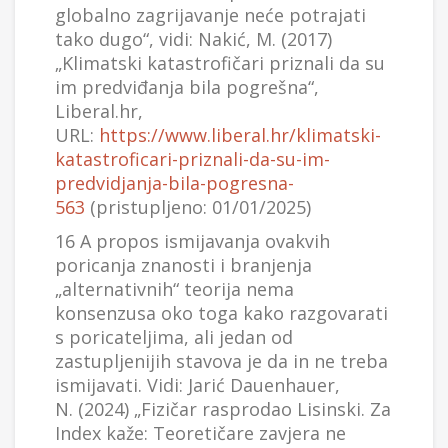
globalno zagrijavanje neće potrajati
tako dugo“, vidi: Nakić, M. (2017)
„Klimatski katastrofičari priznali da su
im predviđanja bila pogrešna“,
Liberal.hr,
URL:
https://www.liberal.hr/klimatski-
katastroficari-priznali-da-su-im-
predvidjanja-bila-pogresna-
563
(pristupljeno: 01/01/2025)
16 A propos ismijavanja ovakvih
poricanja znanosti i branjenja
„alternativnih“ teorija nema
konsenzusa oko toga kako razgovarati
s poricateljima, ali jedan od
zastupljenijih stavova je da in ne treba
ismijavati. Vidi: Jarić Dauenhauer,
N. (2024) „Fizičar rasprodao Lisinski. Za
Index kaže: Teoretičare zavjera ne