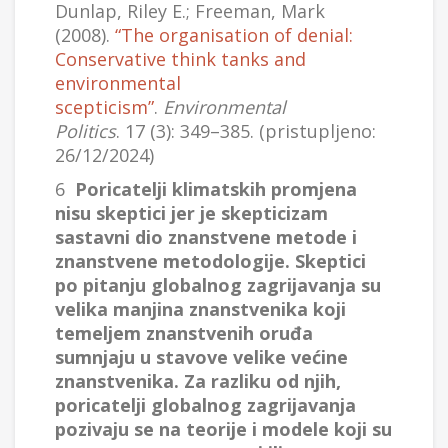
Dunlap, Riley E.; Freeman, Mark
(2008).
“The organisation of denial:
Conservative think tanks and
environmental
scepticism”
.
Environmental
Politics
. 17 (3): 349–385. (pristupljeno:
26/12/2024)
6
Poricatelji klimatskih promjena
nisu skeptici jer je skepticizam
sastavni dio znanstvene metode i
znanstvene metodologije. Skeptici
po pitanju globalnog zagrijavanja su
velika manjina znanstvenika koji
temeljem znanstvenih oruđa
sumnjaju u stavove velike većine
znanstvenika. Za razliku od njih,
poricatelji globalnog zagrijavanja
pozivaju se na teorije i modele koji su