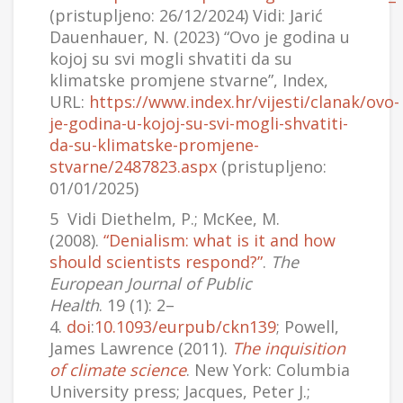
(pristupljeno: 26/12/2024) Vidi: Jarić
Dauenhauer, N. (2023) “Ovo je godina u
kojoj su svi mogli shvatiti da su
klimatske promjene stvarne”, Index,
URL:
https://www.index.hr/vijesti/clanak/ovo-
je-godina-u-kojoj-su-svi-mogli-shvatiti-
da-su-klimatske-promjene-
stvarne/2487823.aspx
(pristupljeno:
01/01/2025)
5 Vidi Diethelm, P.; McKee, M.
(2008).
“Denialism: what is it and how
should scientists respond?”
.
The
European Journal of Public
Health
. 19 (1): 2–
4.
doi
:
10.1093/eurpub/ckn139
; Powell,
James Lawrence (2011).
The inquisition
of climate science
. New York: Columbia
University press; Jacques, Peter J.;