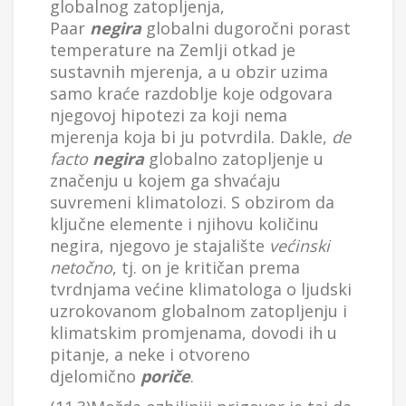
globalnog zatopljenja,
Paar
negira
globalni dugoročni porast
temperature na Zemlji otkad je
sustavnih mjerenja, a u obzir uzima
samo kraće razdoblje koje odgovara
njegovoj hipotezi za koji nema
mjerenja koja bi ju potvrdila. Dakle,
de
facto
negira
globalno zatopljenje u
značenju u kojem ga shvaćaju
suvremeni klimatolozi. S obzirom da
ključne elemente i njihovu količinu
negira, njegovo je stajalište
većinski
netočno
, tj. on je kritičan prema
tvrdnjama većine klimatologa o ljudski
uzrokovanom globalnom zatopljenju i
klimatskim promjenama, dovodi ih u
pitanje, a neke i otvoreno
djelomično
poriče
.