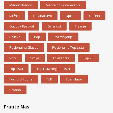
Marlon Brando
Mentalno Opterećenje
Mržnja
Novinarstvo
Opijati
Općina
Outlook Festival
Ovisnost
Pisanje
Politika
Pop
Razmišljanje
Regionalna Glazba
Regionalna Top Lista
Rock
Srbija
Tolerancija
Top 20
Top Lista
Top Lista Regionalista
Točno U Podne
TUP
Tventilator
Urbano
Pratite Nas