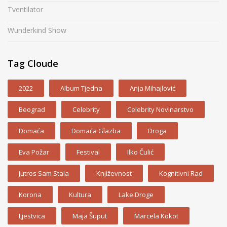
Tventilator
Wunderkind Show
Tag Cloude
2022
Album Tjedna
Anja Mihajlović
Beograd
Celebrity
Celebrity Novinarstvo
Domaća
Domaća Glazba
Droga
Eva Požar
Festival
Ilko Čulić
Jutros Sam Stala
Književnost
Kognitivni Rad
Korona
Kultura
Lake Droge
Ljestvica
Maja Šuput
Marcela Kokot