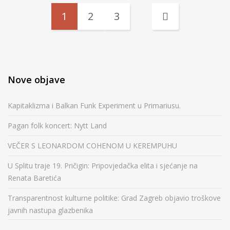
1
2
3
Nove objave
Kapitaklizma i Balkan Funk Experiment u Primariusu.
Pagan folk koncert: Nytt Land
VEČER S LEONARDOM COHENOM U KEREMPUHU
U Splitu traje 19. Pričigin: Pripovjedačka elita i sjećanje na
Renata Baretića
Transparentnost kulturne politike: Grad Zagreb objavio troškove
javnih nastupa glazbenika